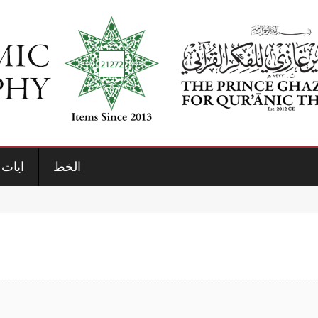
الخط
ايات 