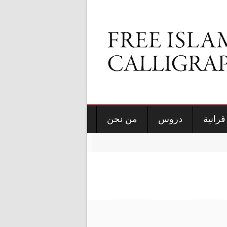
قرانية
دروس
من نحن