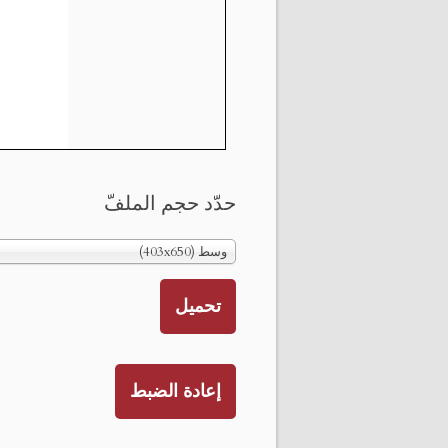
حدّد حجم الملفّ
وسط (403x650)
تحميل
إعادة الضبط