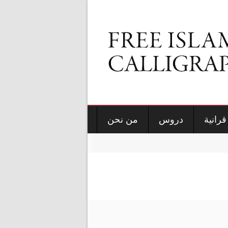
قرانية
دروس
من نحن