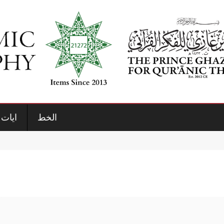
الخط
ايات 