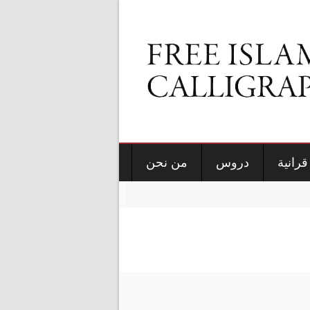
قرانية
دروس
من نحن