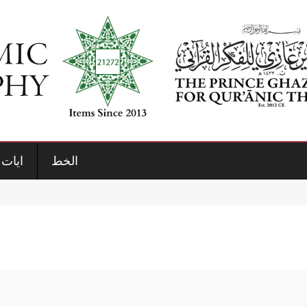
الخط
ايات 