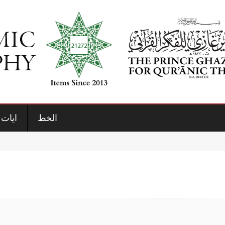
الخط
ايات 