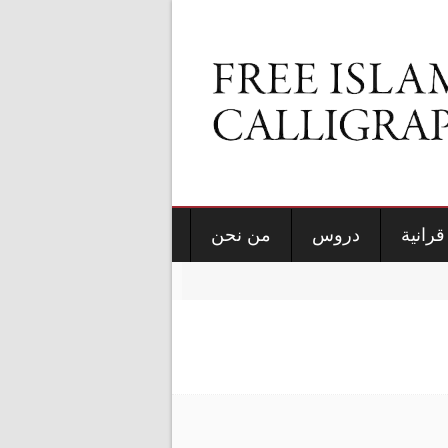
قرانية
دروس
من نحن