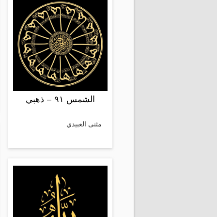
الشمس ٩١ – ذهبي
مثنى العبيدي