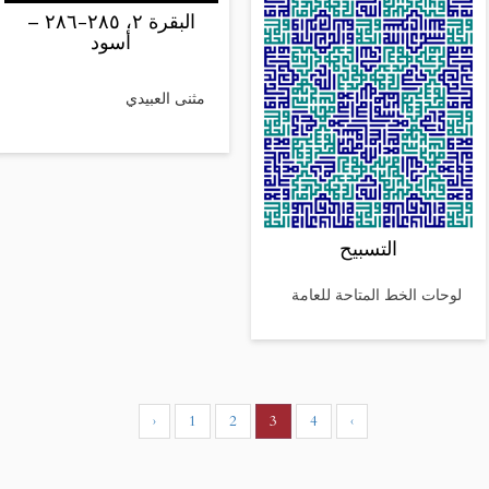
البقرة ٢، ٢٨٥-٢٨٦ –
أسود
مثنى العبيدي
التسبيح
لوحات الخط المتاحة للعامة
‹
1
2
3
4
›