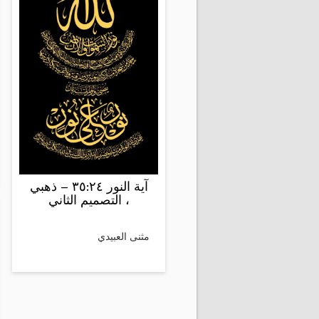
آية النور ٣٥:٢٤ – ذهبي
، التصميم الثاني
مثنى العبيدي