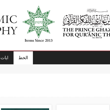
الخط
ايات 