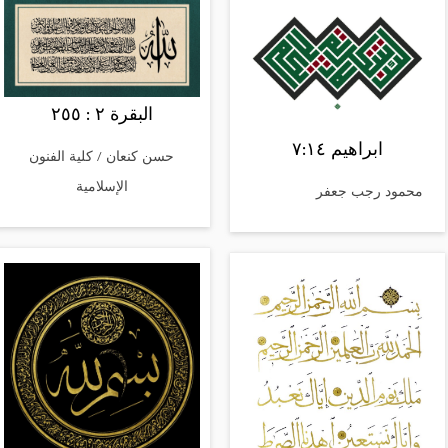
البقرة ٢ : ٢٥٥
ابراهيم ٧:١٤
‎حسن كنعان / كلية الفنون
الإسلامية
محمود رجب جعفر