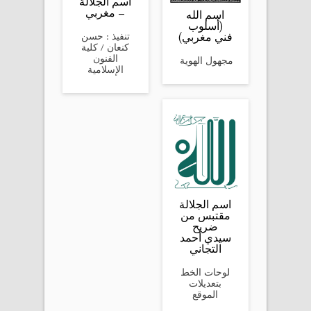
اسم الجلالة
– مغربي
اسم الله
(أسلوب
فني مغربي)
تنفيذ : حسن
كنعان / كلية
الفنون
مجهول الهوية
الإسلامية
اسم الجلالة
ضريح
سيدي أحمد
التجاني‬‎‬‎
لوحات الخط
بتعديلات
الموقع