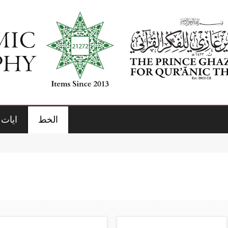
الخط
ايات 