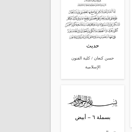
حديث
‎حسن كنعان / كلية الفنون
الإسلامية
بسملة ٦ – أبيض