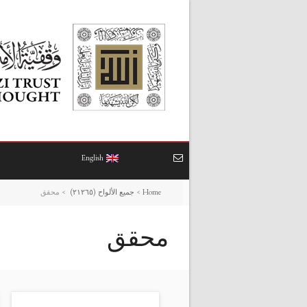
English
Home
>
جميع الألواح (٢١٢٦٥)
>
محقق
محقق