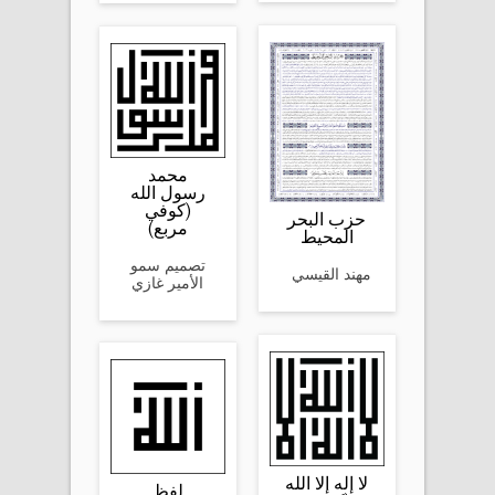
‫محمد
رسول الله‬
(كوفي
حزب البحر
مربع)
المحيط
تصميم سمو
مهند القيسي
الأمير غازي
‫لا إله إلا الله‬
لفظ