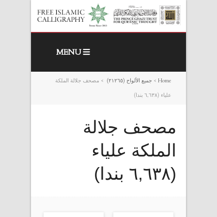
MENU
Home
>
جميع الألواح (٢١٢٦٥)
>
مصحف جلالة الملكة
علياء (٦,٦۳۸ بندا)
مصحف جلالة
الملكة علياء
(٦,٦۳۸ بندا)