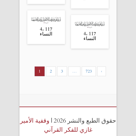
117 ،4
117 ،4
النساء
النساء
1
2
3
…
723
›
حقوق الطبع والنشر 2026 |
وقفية الأمير
غازي للفكر القرآني