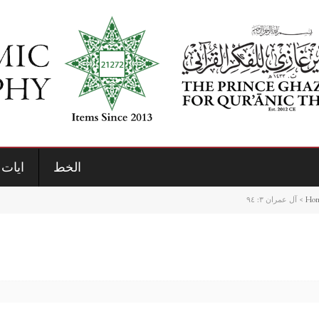
الخط
ايات 
Ho
>
آل عمران ٣: ٩٤