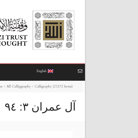
English
me
>
All Callipgraphy
>
Calligraphy (21272 Items)
آل عمران ٣: ٩٤