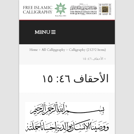
MENU
Home
>
All Callipgraphy
>
Calligraphy (21272 Items)
>
الأحقاف ٤٦: ١٥
الأحقاف ٤٦: ١٥