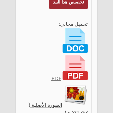
تخصيص هذا البند
تحميل مجاني:
PDF
الصورة الأصلية (
868 x 674 )