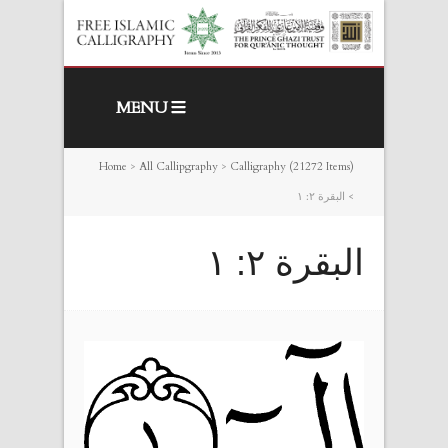
MENU
Home
>
All Callipgraphy
>
Calligraphy (21272 Items)
>
البقرة ٢: ١
البقرة ٢: ١