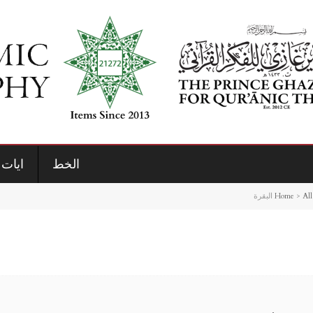
الخط
ايات 
Home
>
All