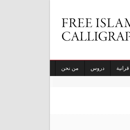
قرانية
دروس
من نحن