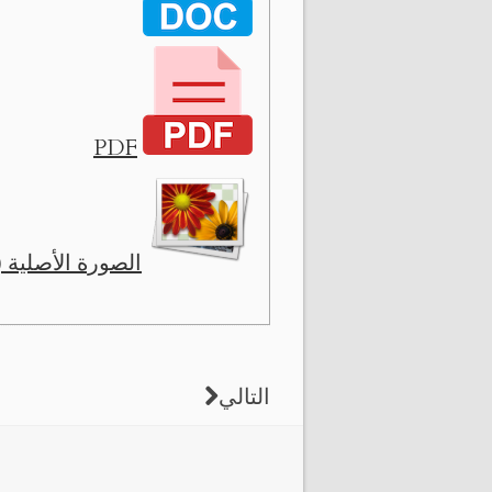
PDF
الصورة الأصلية ( 12826 x 1549
التالي