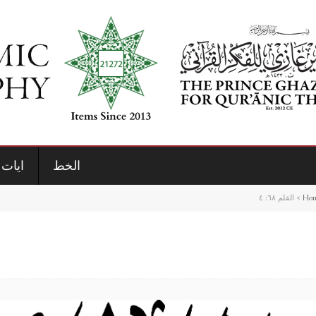
الخط
ايات 
Ho
>
القلم ٦٨: ٤