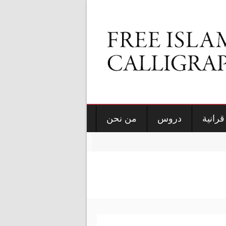
قرانية
دروس
من نحن