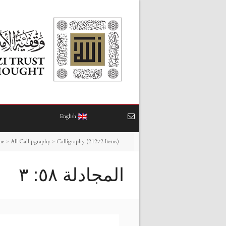
English
me
>
All Callipgraphy
>
Calligraphy (21272 Items)
المجادلة ٥٨: ٣