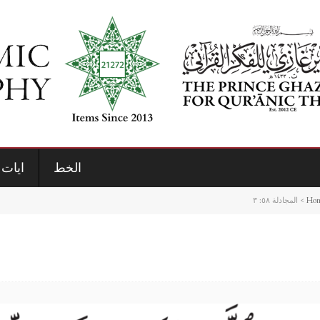
الخط
ايات 
Ho
>
المجادلة ٥٨: ٣