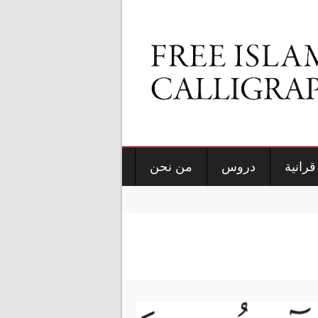
قرانية
دروس
من نحن