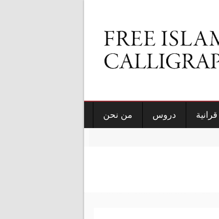
قرانية
دروس
من نحن