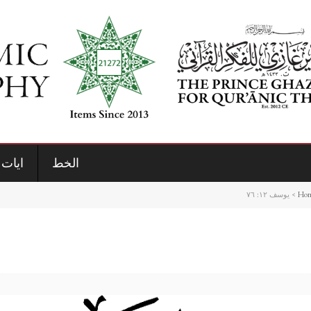
الخط
ايات 
Ho
>
يوسف ١٢: ٧٦