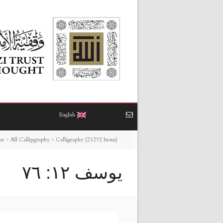
English
me
>
All Callipgraphy
>
Calligraphy (21272 Items)
يوسف ١٢: ٧٦