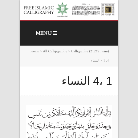
MENU
Home
>
All Callipgraphy
>
Calligraphy (21272 Items)
1 ،4 النساء
>
1 ،4 النساء