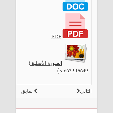
PDF
الصورة الأصلية (
15649 x 6679 )
التالي
سابق