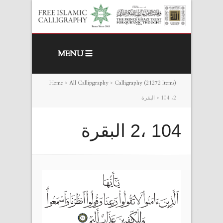
MENU
Home
>
All Callipgraphy
>
Calligraphy (21272 Items)
104 ،2 البقرة
>
104 ،2 البقرة