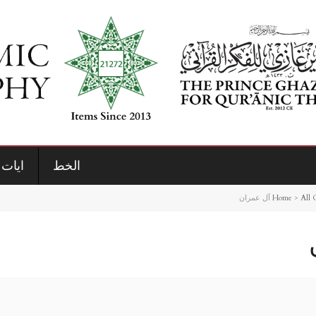
الخط
ايات 
Home
>
All 