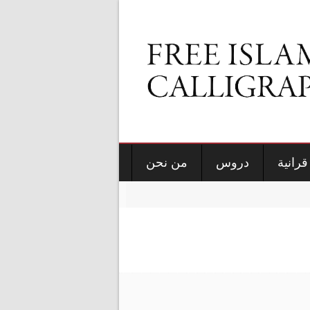
قرانية
دروس
من نحن