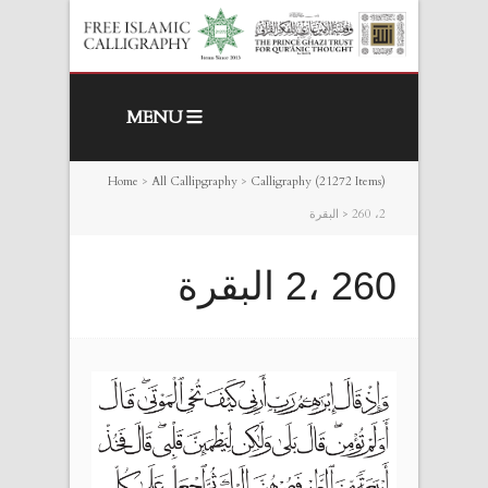
MENU
Home
>
All Callipgraphy
>
Calligraphy (21272 Items)
260 ،2 البقرة
>
260 ،2 البقرة