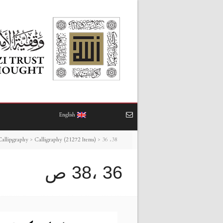
English
36 ،38 ص
>
Calligraphy (21272 Items)
>
Callipgraphy
36 ،38 ص