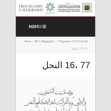
MENU
Home
>
All Callipgraphy
>
Calligraphy (21272 Items)
77 ،16 النحل
>
77 ،16 النحل