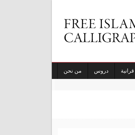
قرانية
دروس
من نحن