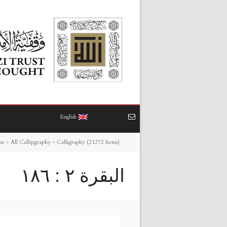
English
me
>
All Callipgraphy
>
Calligraphy (21272 Items)
البقرة ٢ : ١٨٦