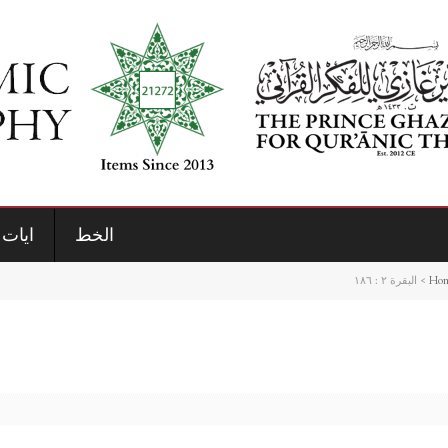
الخط
ايات 
Ho
>
البقرة ٢ : ١٨٦