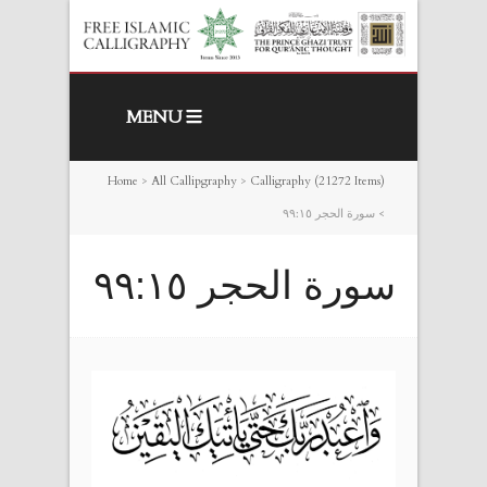
MENU
Home
>
All Callipgraphy
>
Calligraphy (21272 Items)
>
سورة الحجر ٩٩:١٥
سورة الحجر ٩٩:١٥