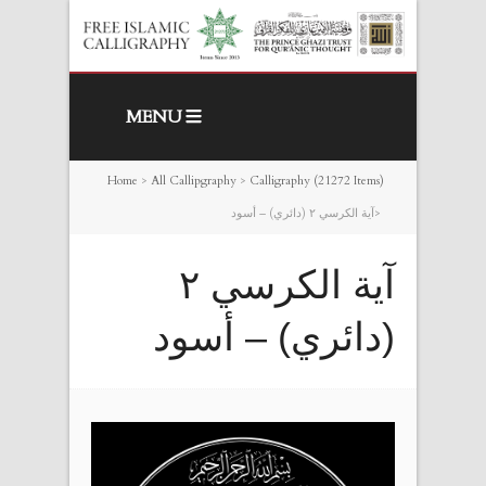
MENU
Home
>
All Callipgraphy
>
Calligraphy (21272 Items)
>
‎آية الكرسي ٢
‫(‬دائري‫)‬ – أسود