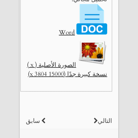
Word
الصورة الأصلية ( x )
نسخة كبيرة جدًا (15000 x 3804)
التالي
سابق