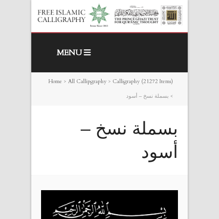
MENU
Home
>
All Callipgraphy
>
Calligraphy (21272 Items)
>
بسملة نسخ – أسود
بسملة نسخ –
أسود