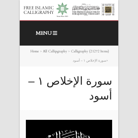
MENU
Home
>
All Callipgraphy
>
Calligraphy (21272 Items)
>
‎سورة الإخلاص ١ –
أسود