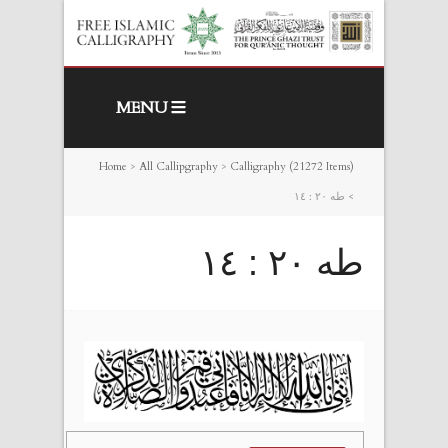
MENU
Home
>
All Callipgraphy
>
Calligraphy (21272 Items)
>
طه ٢٠ : ١٤
طه ٢٠ : ١٤