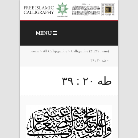
MENU
Home
>
All Callipgraphy
>
Calligraphy (21272 Items)
>
طه ٢٠ : ٣٩
طه ٢٠ : ٣٩