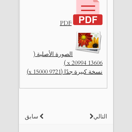
PDF
الصورة الأصلية (
13606 x 20994 )
نسخة كبيرة جدًا (9721 x 15000)
التالي
سابق