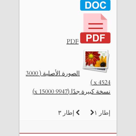
PDF
الصورة الأصلية ( 3000
x 4524 )
نسخة كبيرة جدًا (9947 x 15000)
إطار ١
إطار ٣