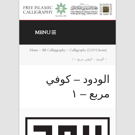
MENU
Home
>
All Callipgraphy
>
Calligraphy (21272 Items)
>
الودود – كوفي مربع – ١
الودود – كوفي
مربع – ١