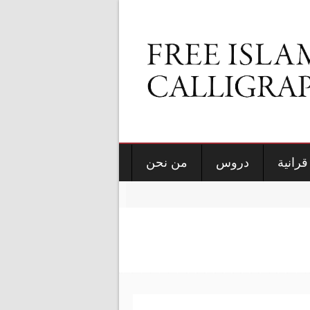
قرانية
دروس
من نحن