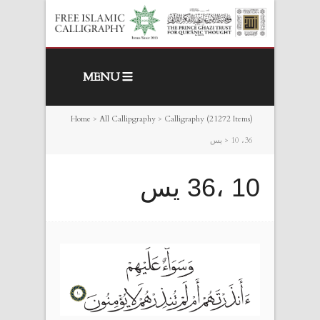
MENU
Home
>
All Callipgraphy
>
Calligraphy (21272 Items)
10 ،36 يس
>
10 ،36 يس