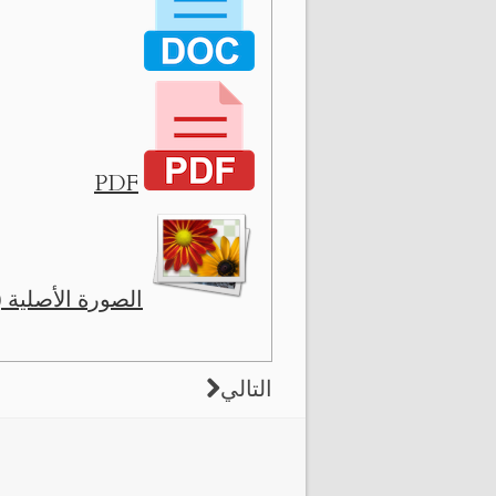
PDF
الصورة الأصلية ( 5335 x 824 
التالي