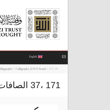
English
171 ،37 الصافات
>
Calligraphy (21272 Items)
>
allipgraphy
171 ،37 الصافات