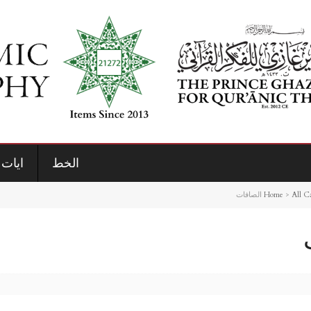
الخط
ايات 
Home
>
All C