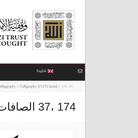
English
174 ،37 الصافات
>
Calligraphy (21272 Items)
>
allipgraphy
174 ،37 الصافات