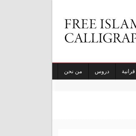
قرانية
دروس
من نحن