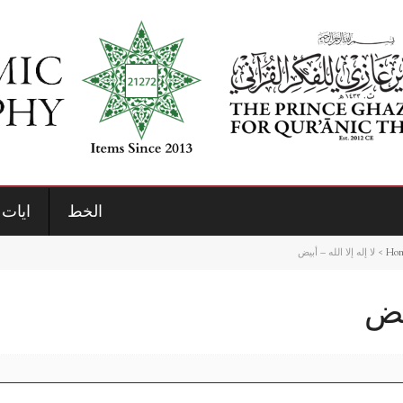
الخط
ايات 
Ho
>
لا إله إلا الله – أبيض
بيض