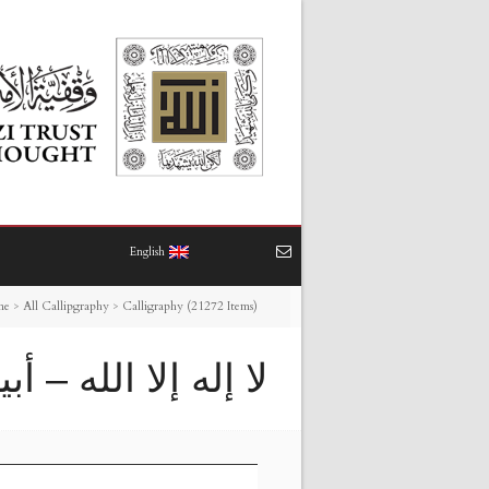
English
me
>
All Callipgraphy
>
Calligraphy (21272 Items)
لا إله إلا الله – أ