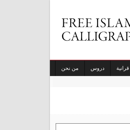
قرانية
دروس
من نحن