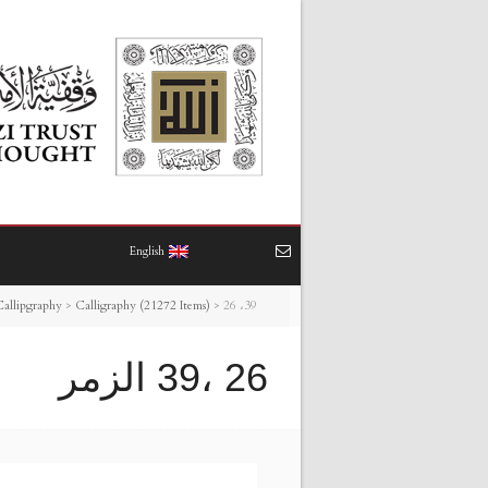
English
26 ،39 الزمر
>
Calligraphy (21272 Items)
>
Callipgraphy
26 ،39 الزمر