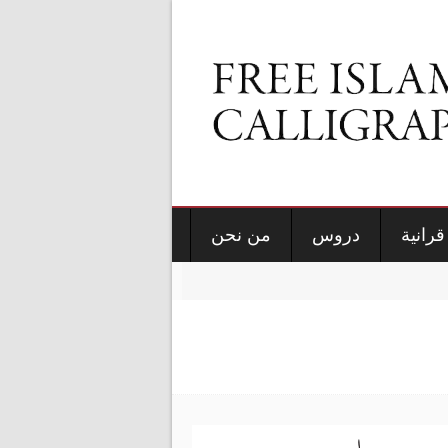
قرانية
دروس
من نحن