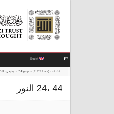
English
44 ،24 النور
>
Calligraphy (21272 Items)
>
Callipgraphy
44 ،24 النور