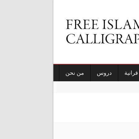
قرانية
دروس
من نحن