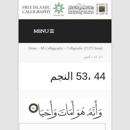
MENU
Home
>
All Callipgraphy
>
Calligraphy (21272 Items)
44 ،53 النجم
>
44 ،53 النجم