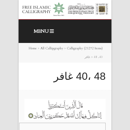
MENU
Home
>
All Callipgraphy
>
Calligraphy (21272 Items)
48 ،40 غافر
>
48 ،40 غافر