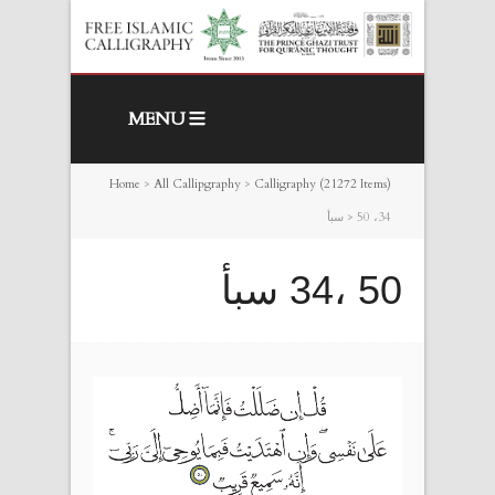
MENU
Home
>
All Callipgraphy
>
Calligraphy (21272 Items)
50 ،34 سبأ
>
50 ،34 سبأ