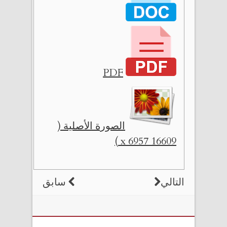
PDF
الصورة الأصلية (
16609 x 6957 )
التالي
سابق