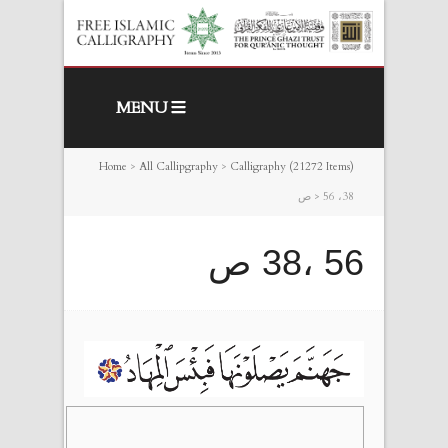
MENU
Home
>
All Callipgraphy
>
Calligraphy (21272 Items)
56 ،38 ص
>
56 ،38 ص