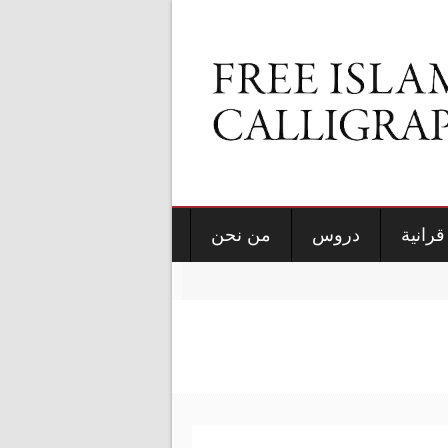
قرانية
دروس
من نحن