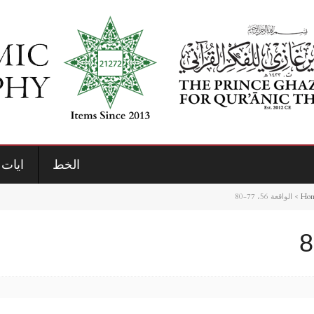
الخط
ايات 
Ho
>
الواقعة 56، 77-80