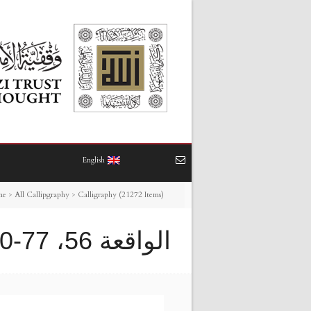
English
me
>
All Callipgraphy
>
Calligraphy (21272 Items)
الواقعة 56، 77-80