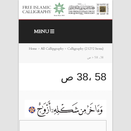
MENU
Home
>
All Callipgraphy
>
Calligraphy (21272 Items)
58 ،38 ص
>
58 ،38 ص