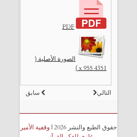
PDF
الصورة الأصلية (
4351 x 955 )
التالي
سابق
حقوق الطبع والنشر 2026 |
وقفية الأمير
غازي للفكر القرآني