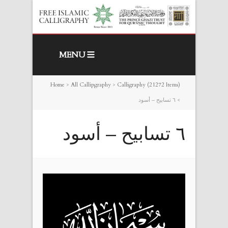
MENU
Home
>
All Callipgraphy
>
Calligraphy (21272 Items)
>
٦ تسابيح – أسود
٦ تسابيح – أسود