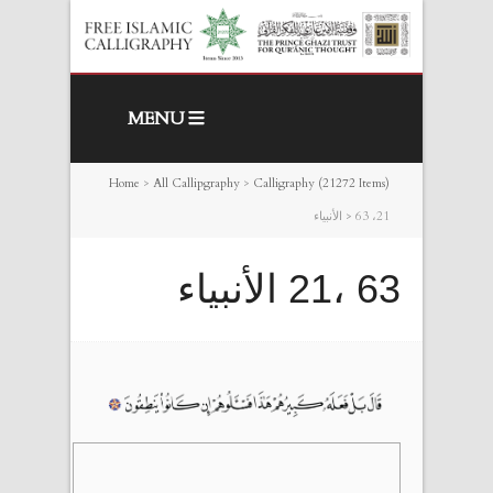
MENU
Home
>
All Callipgraphy
>
Calligraphy (21272 Items)
63 ،21 الأنبياء
>
63 ،21 الأنبياء