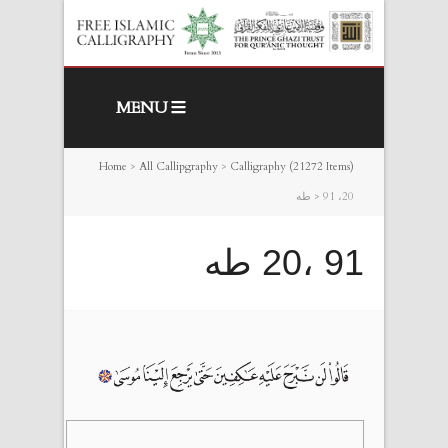
MENU
Home
>
All Callipgraphy
>
Calligraphy (21272 Items)
91 ،20 طه
>
91 ،20 طه