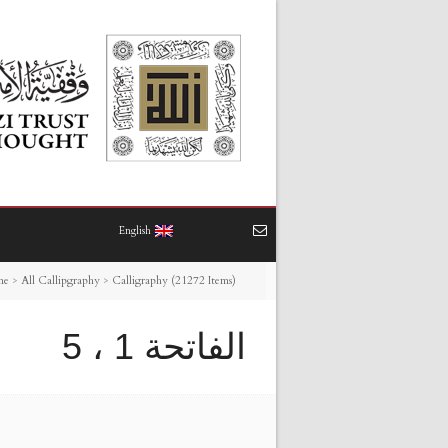
English
me
>
All Callipgraphy
>
Calligraphy (21272 Items)
الفاتحة 1 ، 5