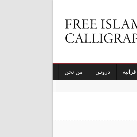
قرانية
دروس
من نحن