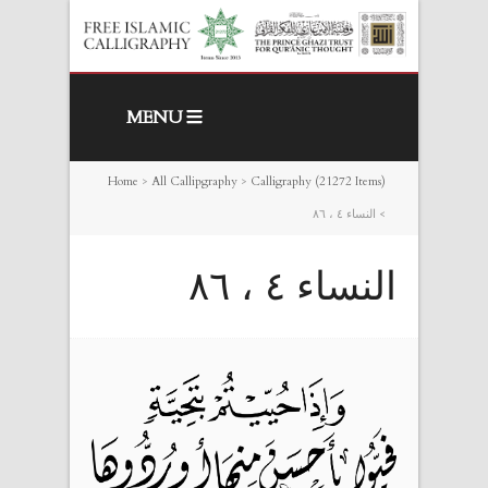
MENU
Home
>
All Callipgraphy
>
Calligraphy (21272 Items)
>
النساء ٤ ، ٨٦
النساء ٤ ، ٨٦